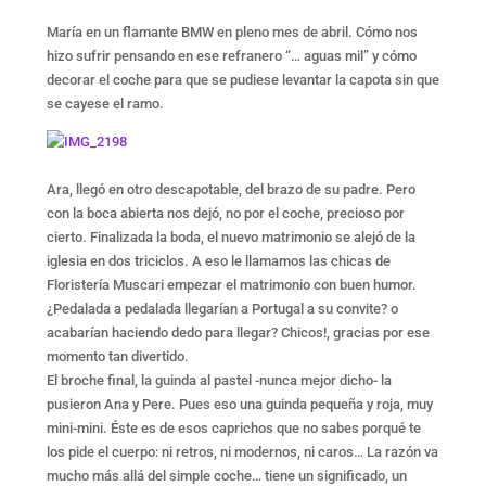
María en un flamante BMW en pleno mes de abril. Cómo nos
hizo sufrir pensando en ese refranero “… aguas mil” y cómo
decorar el coche para que se pudiese levantar la capota sin que
se cayese el ramo.
Ara, llegó en otro descapotable, del brazo de su padre. Pero
con la boca abierta nos dejó, no por el coche, precioso por
cierto. Finalizada la boda, el nuevo matrimonio se alejó de la
iglesia en dos triciclos. A eso le llamamos las chicas de
Floristería Muscari empezar el matrimonio con buen humor.
¿Pedalada a pedalada llegarían a Portugal a su convite? o
acabarían haciendo dedo para llegar? Chicos!, gracias por ese
momento tan divertido.
El broche final, la guinda al pastel -nunca mejor dicho- la
pusieron Ana y Pere. Pues eso una guinda pequeña y roja, muy
mini-mini. Éste es de esos caprichos que no sabes porqué te
los pide el cuerpo: ni retros, ni modernos, ni caros… La razón va
mucho más allá del simple coche… tiene un significado, un