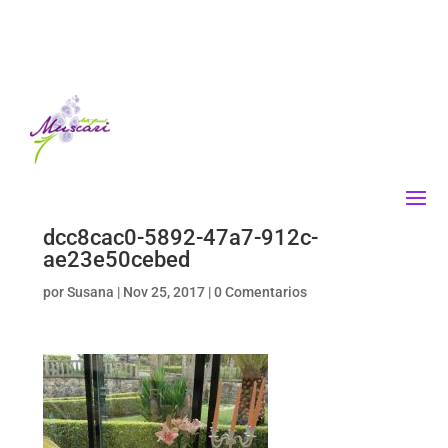
dcc8cac0-5892-47a7-912c-
ae23e50cebed
por
Susana
|
Nov 25, 2017
|
0 Comentarios