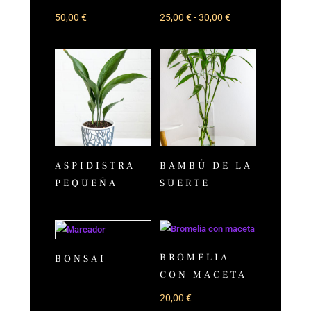
Rango
50,00
€
25,00
€
-
30,00
€
de
precios:
desde
25,00 €
hasta
30,00 €
ASPIDISTRA
BAMBÚ DE LA
PEQUEÑA
SUERTE
BROMELIA
BONSAI
CON MACETA
20,00
€