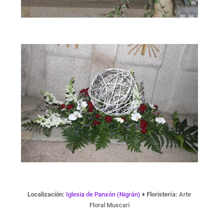
Localización:
Iglesia de Panxón (Nigrán)
♦
Floristería:
Arte
Floral Muscari